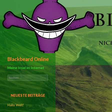
Suchen
Blackbeard Online
Meine Insel im Internet
S
u
c
h
NEUESTE BEITRÄGE
e
n
Hallo Welt!
n
a